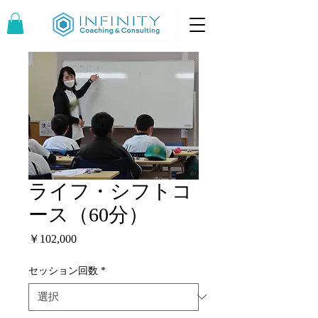
ライフ・シフトコ
ース（60分）
価
￥102,000
格
セッション回数
*